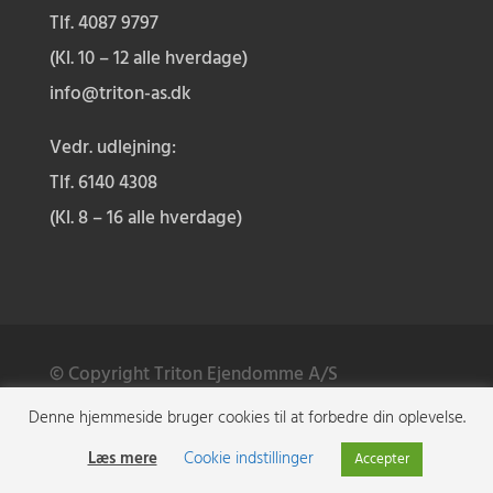
Tlf. 4087 9797
(Kl. 10 – 12 alle hverdage)
info@triton-as.dk
Vedr. udlejning:
Tlf.
6140 4308
(Kl. 8 – 16 alle hverdage)
© Copyright Triton Ejendomme A/S
Denne hjemmeside bruger cookies til at forbedre din oplevelse.
Web:
PR3
Læs mere
Cookie indstillinger
Accepter